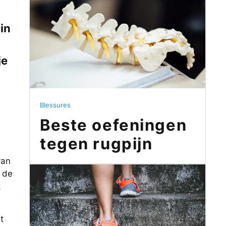
 in
je
Blessures
Beste oefeningen
tegen rugpijn
van
e de
k
t