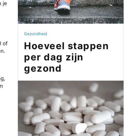
 je
Gezondheid
Hoeveel stappen
l of
en.
per dag zijn
gezond
ng,
om