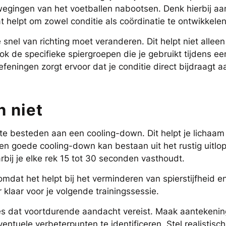
egingen van het voetballen nabootsen. Denk hierbij aa
 helpt om zowel conditie als coördinatie te ontwikkelen
snel van richting moet veranderen. Dit helpt niet alleen 
k de specifieke spiergroepen die je gebruikt tijdens ee
feningen zorgt ervoor dat je conditie direct bijdraagt a
 niet
jd te besteden aan een cooling-down. Dit helpt je lichaa
 Een goede cooling-down kan bestaan uit het rustig uitlo
bij je elke rek 15 tot 30 seconden vasthoudt.
omdat het helpt bij het verminderen van spierstijfheid e
 klaar voor je volgende trainingssessie.
s dat voortdurende aandacht vereist. Maak aantekeni
ventuele verbeterpunten te identificeren. Stel realistisc