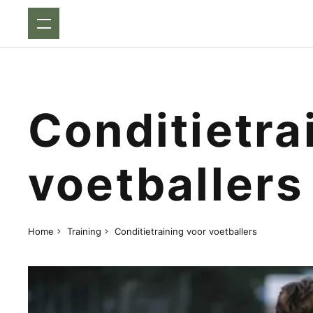
Conditietra
voetballers
Home
Training
Conditietraining voor voetballers