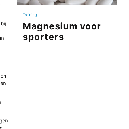
n
.
Training
bij
Magnesium voor
n
sporters
an
m om
pen
n
ngen
he